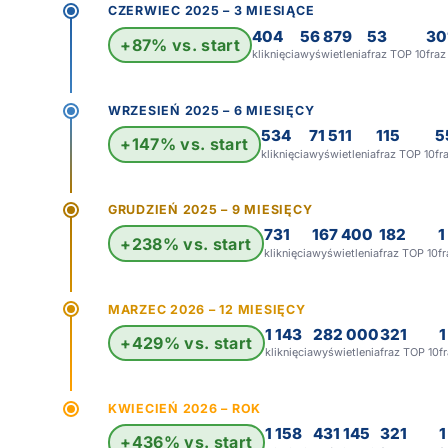
CZERWIEC 2025 – 3 MIESIĄCE
404
56 879
53
30
+87% vs. start
kliknięcia
wyświetlenia
fraz TOP 10
fra
WRZESIEŃ 2025 – 6 MIESIĘCY
534
71 511
115
5
+147% vs. start
kliknięcia
wyświetlenia
fraz TOP 10
fr
GRUDZIEŃ 2025 – 9 MIESIĘCY
731
167 400
182
1
+238% vs. start
kliknięcia
wyświetlenia
fraz TOP 10
f
MARZEC 2026 – 12 MIESIĘCY
1 143
282 000
321
1
+429% vs. start
kliknięcia
wyświetlenia
fraz TOP 10
f
KWIECIEŃ 2026 – ROK
1 158
431 145
321
1
+436% vs. start