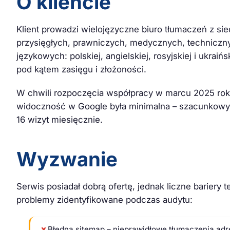
O kliencie
Klient prowadzi wielojęzyczne biuro tłumaczeń z si
przysięgłych, prawniczych, medycznych, techniczny
językowych: polskiej, angielskiej, rosyjskiej i ukr
pod kątem zasięgu i złożoności.
W chwili rozpoczęcia współpracy w marcu 2025 roku 
widoczność w Google była minimalna – szacunkowy 
16 wizyt miesięcznie.
Wyzwanie
Serwis posiadał dobrą ofertę, jednak liczne barier
problemy zidentyfikowane podczas audytu:
✗
Błędna sitemap – nieprawidłowe tłumaczenia adr