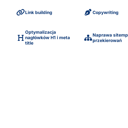
p
Link building
Copywriting
Optymalizacja
Naprawa sitemp
nagłówków H1 i meta
przekierowań
title