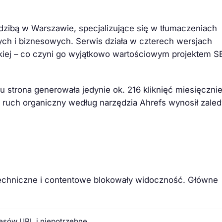
edzibą w Warszawie, specjalizujące się w tłumaczeniach
ch i biznesowych. Serwis działa w czterech wersjach
aińskiej – co czyni go wyjątkowo wartościowym projektem 
strona generowała jedynie ok. 216 kliknięć miesięcznie,
ruch organiczny według narzędzia Ahrefs wynosił zale
y techniczne i contentowe blokowały widoczność. Główne
esów URL i niepotrzebne