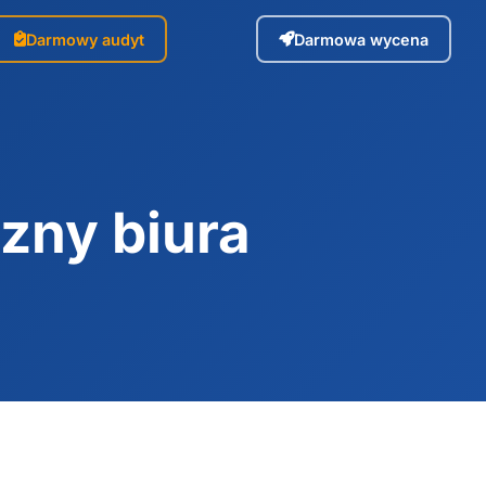
Darmowy audyt
Darmowa wycena
zny biura