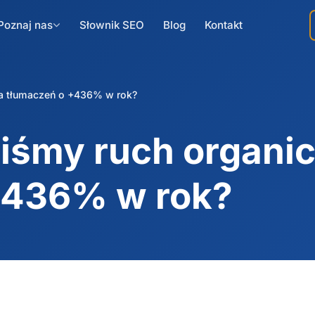
Poznaj nas
Słownik SEO
Blog
Kontakt
ra tłumaczeń o +436% w rok?
iśmy ruch organic
+436% w rok?