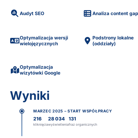
Audyt SEO
Analiza content ga
Optymalizacja wersji
Podstrony lokalne
wielojęzycznych
(oddziały)
Optymalizacja
wizytówki Google
Wyniki
MARZEC 2025 – START WSPÓŁPRACY
216
28 034
131
kliknięcia
wyświetlenia
fraz organicznych