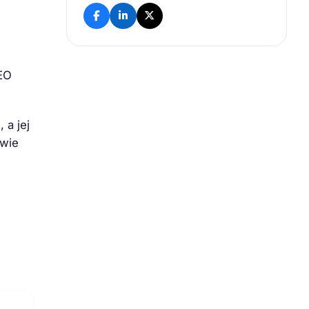
SEO
 a jej
dwie