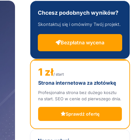
Chcesz podobnych wyników?
Skontaktuj się i omówimy Twój projekt.
Bezpłatna wycena
1 zł
/ start
Strona internetowa za złotówkę
Profesjonalna strona bez dużego kosztu
na start. SEO w cenie od pierwszego dnia.
Sprawdź ofertę